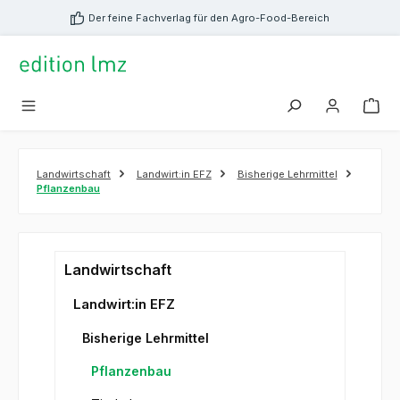
alt springen
Der feine Fachverlag für den Agro-Food-Bereich
Landwirtschaft
Landwirt:in EFZ
Bisherige Lehrmittel
Pflanzenbau
Landwirtschaft
Landwirt:in EFZ
Bisherige Lehrmittel
Pflanzenbau