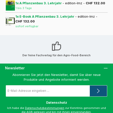
1x A Pflanzenbau 3. Lehrjahr
- edition-lmz -
CHF 132.00
1 bis 3 Tage
1x E-Book A Pflanzenbau 3. Lehrjahr
- edition-lmz -
CHF 132.00
sofort verfügbar
Der feine Fachverlag für den Agro-Food-Bereich
Newsletter
Abonnieren Sie jetzt den Newsletter, damit Sie über neue
Produkte und Angebote informiert werden.
E-
Mail-
Adresse
*
Datenschutz
Ich habe die
Datenschutzbestimmungen
zur Kenntnis genommen und
die
AGB
gelesen und bin mit ihnen einverstanden.