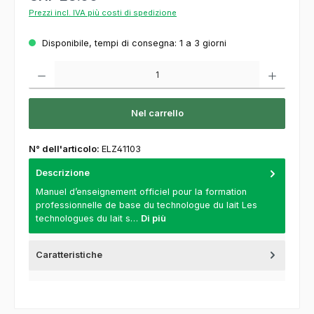
Prezzi incl. IVA più costi di spedizione
Disponibile, tempi di consegna: 1 a 3 giorni
Quantità del prodotto: inserisca la quantità desiderata o usi i pulsanti per aumentare o
Nel carrello
N° dell'articolo:
ELZ41103
Descrizione
Manuel d’enseignement officiel pour la formation
professionnelle de base du technologue du lait Les
technologues du lait s…
Di più
Caratteristiche