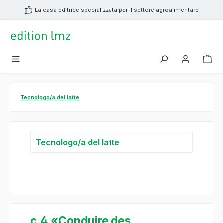
nuto principale
La casa editrice specializzata per il settore agroalimentare
Tecnologo/a del latte
Tecnologo/a del latte
c.4 «Conduire des