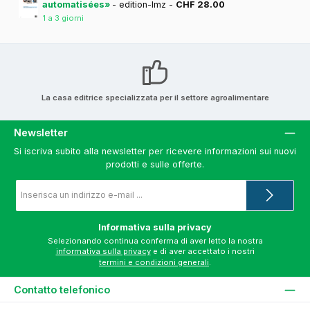
automatisées»
- edition-lmz -
CHF 28.00
1 a 3 giorni
La casa editrice specializzata per il settore agroalimentare
Newsletter
Si iscriva subito alla newsletter per ricevere informazioni sui nuovi
prodotti e sulle offerte.
Indirizzo
e-
mail
*
Informativa sulla privacy
Selezionando continua conferma di aver letto la nostra
informativa sulla privacy
e di aver accettato i nostri
termini e condizioni generali
.
Contatto telefonico