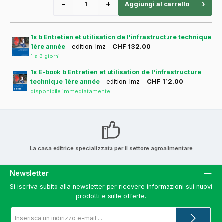
−
+
›
Aggiungi al carrello
1x b Entretien et utilisation de l'infrastructure technique
1ère année
- edition-lmz -
CHF 132.00
1 a 3 giorni
1x E-book b Entretien et utilisation de l'infrastructure
technique 1ère année
- edition-lmz -
CHF 112.00
disponibile immediatamente
La casa editrice specializzata per il settore agroalimentare
Newsletter
Si iscriva subito alla newsletter per ricevere informazioni sui nuovi
prodotti e sulle offerte.
Indirizzo
e-