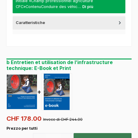
initiale «Champ professionnel agriculture
CFC»ContenuConduire des véhic…
Di più
Caratteristiche
b Entretien et utilisation de l’infrastructure
technique: E-Book et Print
+
CHF 178.00
Invece di CHF 244.00
Prezzo per tutti