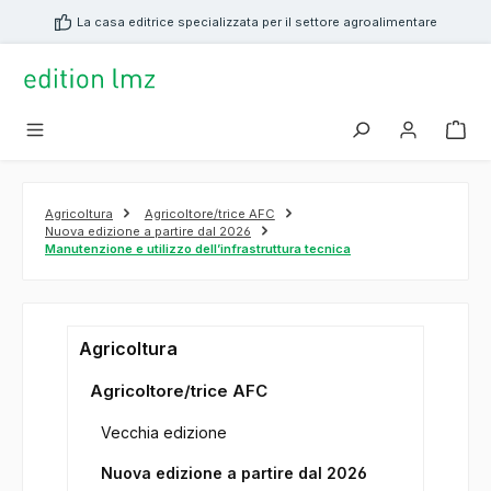
nuto principale
La casa editrice specializzata per il settore agroalimentare
Agricoltura
Agricoltore/trice AFC
Nuova edizione a partire dal 2026
Manutenzione e utilizzo dell’infrastruttura tecnica
Agricoltura
Agricoltore/trice AFC
Vecchia edizione
Nuova edizione a partire dal 2026