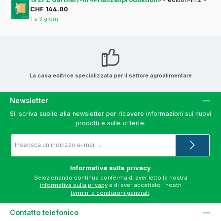
CHF 144.00
1 a 3 giorni
La casa editrice specializzata per il settore agroalimentare
Newsletter
Si iscriva subito alla newsletter per ricevere informazioni sui nuovi
prodotti e sulle offerte.
Indirizzo
e-
mail
*
Informativa sulla privacy
Selezionando continua conferma di aver letto la nostra
informativa sulla privacy
e di aver accettato i nostri
termini e condizioni generali
.
Contatto telefonico