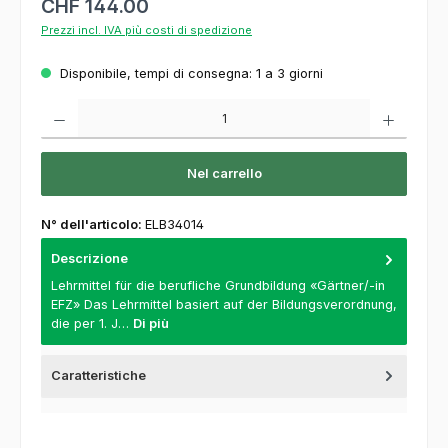
CHF 144.00
Prezzi incl. IVA più costi di spedizione
Disponibile, tempi di consegna: 1 a 3 giorni
Quantità del prodotto: inserisca la quantità desiderata o usi i pulsanti per aumentare o
Nel carrello
N° dell'articolo:
ELB34014
Descrizione
Lehrmittel für die berufliche Grundbildung «Gärtner/-in
EFZ» Das Lehrmittel basiert auf der Bildungsverordnung,
die per 1. J…
Di più
Caratteristiche