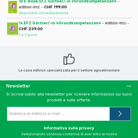
1x E-Book EFZ Gärtner/-in «Grundkompetenzen»
-
edition-lmz -
CHF 199.00
disponibile immediatamente
1x EFZ Gärtner/-in «Grundkompetenzen»
- edition-lmz -
CHF 239.00
1 a 3 giorni
La casa editrice specializzata per il settore agroalimentare
Newsletter
Si iscriva subito alla newsletter per ricevere informazioni sui nuovi
prodotti e sulle offerte.
Indirizzo
e-
mail
*
Informativa sulla privacy
Selezionando continua conferma di aver letto la nostra