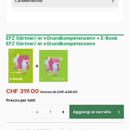
Caratteristiche
EFZ Gärtner/-in «Grundkompetenzen» + E-Book
EFZ Gärtner/-in «Grundkompetenzen»
+
CHF 319.00
Invece di CHF 438.00
Prezzo per tutti
−
+
›
Aggiungi al carrello