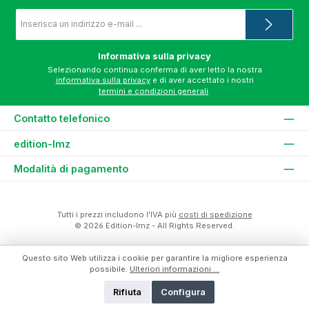
Indirizzo
e-
mail
*
Informativa sulla privacy
Selezionando continua conferma di aver letto la nostra
informativa sulla privacy
e di aver accettato i nostri
termini e condizioni generali
.
Contatto telefonico
edition-lmz
Modalità di pagamento
Tutti i prezzi includono l'IVA più
costi di spedizione
© 2026 Edition-lmz - All Rights Reserved.
Questo sito Web utilizza i cookie per garantire la migliore esperienza
possibile.
Ulteriori informazioni ...
Rifiuta
Configura