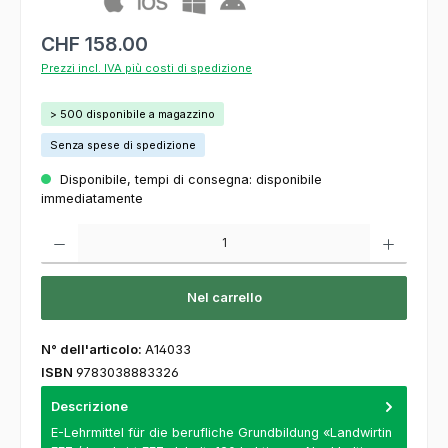
CHF 158.00
Prezzi incl. IVA più costi di spedizione
> 500 disponibile a magazzino
Senza spese di spedizione
Disponibile, tempi di consegna: disponibile
immediatamente
Quantità del prodotto: inserisca la quantità desiderata o usi i pulsanti per aumentare o
Nel carrello
N° dell'articolo:
A14033
ISBN
9783038883326
Descrizione
E-Lehrmittel für die berufliche Grundbildung «Landwirtin