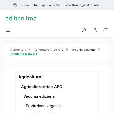
nuto principale
La casa editrice specializzata per il settore agroalimentare
Agricoltura
Agricoltore/trice AFC
Vecchia edizione
Ambiente di lavoro
Agricoltura
Agricoltore/trice AFC
Vecchia edizione
Produzione vegetale