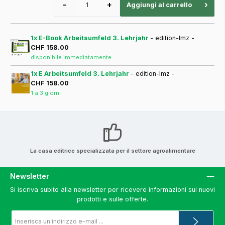
−
+
›
Aggiungi al carrello
1x E-Book Arbeitsumfeld 3. Lehrjahr
- edition-lmz -
CHF 158.00
disponibile immediatamente
1x E Arbeitsumfeld 3. Lehrjahr
- edition-lmz -
CHF 158.00
1 a 3 giorni
La casa editrice specializzata per il settore agroalimentare
Newsletter
Si iscriva subito alla newsletter per ricevere informazioni sui nuovi
prodotti e sulle offerte.
Indirizzo
e-