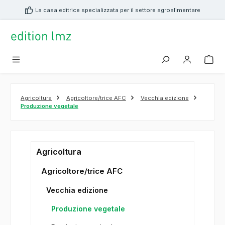
nuto principale
La casa editrice specializzata per il settore agroalimentare
Agricoltura
Agricoltore/trice AFC
Vecchia edizione
Produzione vegetale
Agricoltura
Agricoltore/trice AFC
Vecchia edizione
Produzione vegetale