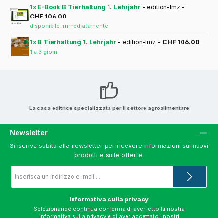
1x E-Book B Tierhaltung 1. Lehrjahr
- edition-lmz -
CHF 106.00
disponibile immediatamente
1x B Tierhaltung 1. Lehrjahr
- edition-lmz -
CHF 106.00
1 a 3 giorni
La casa editrice specializzata per il settore agroalimentare
Newsletter
Si iscriva subito alla newsletter per ricevere informazioni sui nuovi
prodotti e sulle offerte.
Indirizzo
e-
mail
*
Informativa sulla privacy
Selezionando continua conferma di aver letto la nostra
informativa sulla privacy
e di aver accettato i nostri