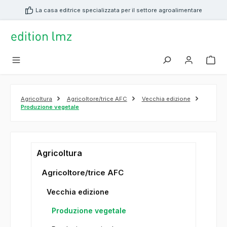
nuto principale
La casa editrice specializzata per il settore agroalimentare
Agricoltura
Agricoltore/trice AFC
Vecchia edizione
Produzione vegetale
Agricoltura
Agricoltore/trice AFC
Vecchia edizione
Produzione vegetale