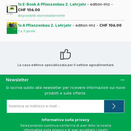
1x E-Book A Pflanzenbau 2. Lehrjahr
- edition-lmz -
CHF 106.00
disponibile immediatamente
1x A Pflanzenbau 2. Lehrjahr
- edition-lmz -
CHF 106.00
1 a 3 giorni
La casa editrice specializzata per il settore agroalimentare
Newsletter
Si iscriva subito alla newsletter per ricevere informazioni sui nuovi
prodotti e sulle offerte.
Indirizzo
e-
mail
*
Informativa sulla privacy
Selezionando continua conferma di aver letto la nostra
informativa sulla privacy
e di aver accettato i nostri