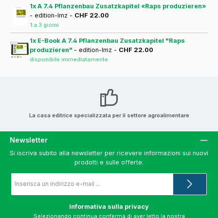
1x A 7.4 Pflanzenbau Zusatzkapitel «Raps produzieren»
- edition-lmz -
CHF 22.00
1 a 3 giorni
1x E-Book A 7.4 Pflanzenbau Zusatzkapitel "Raps
produzieren"
- edition-lmz -
CHF 22.00
disponibile immediatamente
La casa editrice specializzata per il settore agroalimentare
Newsletter
Si iscriva subito alla newsletter per ricevere informazioni sui nuovi
prodotti e sulle offerte.
Indirizzo
e-
mail
*
Informativa sulla privacy
Selezionando continua conferma di aver letto la nostra