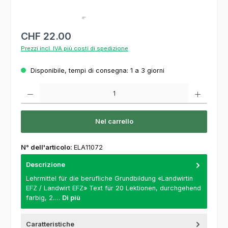
CHF 22.00
Prezzi incl. IVA più costi di spedizione
Disponibile, tempi di consegna: 1 a 3 giorni
Quantità del prodotto: inserisca la quantità desiderata o usi i pulsanti per aumentare o
Nel carrello
N° dell'articolo:
ELA11072
Descrizione
Lehrmittel für die berufliche Grundbildung «Landwirtin
EFZ / Landwirt EFZ» Text für 20 Lektionen, durchgehend
farbig, 2.…
Di più
Caratteristiche