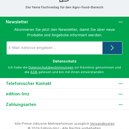
Der feine Fachverlag für den Agro-Food-Bereich
Newsletter
Abonnieren Sie jetzt den Newsletter, damit Sie über neue
Produkte und Angebote informiert werden.
E-
Mail-
Adresse
*
Datenschutz
Ich habe die
Datenschutzbestimmungen
zur Kenntnis genommen und
die
AGB
gelesen und bin mit ihnen einverstanden.
Telefonischer Kontakt
edition-lmz
Zahlungsarten
Alle Preise inklusive Mehrwertsteuer zuzüglich
Versandkosten
© 2026 Edition-lmz - Alle Rechte vorbehalten.