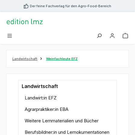
alt springen
Der feine Fachverlag für den Agro-Food-Bereich
Landwirtschaft
Weinfachleute EFZ
Landwirtschaft
Landwirt:in EFZ
Agrarpraktiker:in EBA
Weitere Lernmaterialien und Bücher
Berufsbildner:in und Lernokumentationen