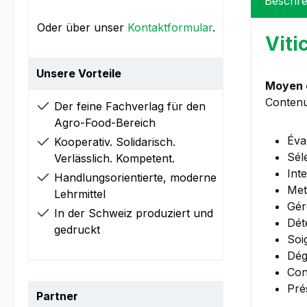
Beschre
Oder über unser
Kontaktformular
.
Viti
Unsere Vorteile
Moyen d
Contenu
Der feine Fachverlag für den
Agro-Food-Bereich
Éval
Kooperativ. Solidarisch.
Sél
Verlässlich. Kompetent.
Inte
Handlungsorientierte, moderne
Met
Lehrmittel
Gér
In der Schweiz produziert und
Dét
gedruckt
Soi
Dégu
Con
Pré
Partner