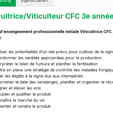
ibung
Eigenschaften
cultrice/Viticulteur CFC 3e anné
'enseignement professionnelle initiale Viticultrice CFC 
:
uer les potentialités d’un site prévu pour cultivar de la vig
ectionner les variétés appropriées pour la production
rpréter le bilan de fumure et planifier la fertilisation
tre en place une stratégie de contrôle des maladies fongiqu
er les dégâts à la vigne dus aux intempéries
erminer la date des vendanges, planifier et organiser la réc
gner et élever les vins
ster et qualifier le produit
naître le marché du vin
senter et vendre le produit