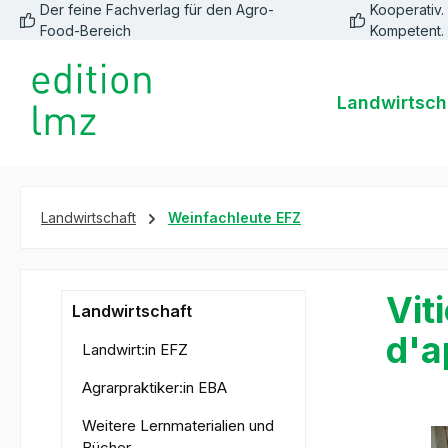
Der feine Fachverlag für den Agro-
Kooperativ. 
springen
Zur Hauptnavigation springen
Food-Bereich
Kompetent.
Landwirtsch
Landwirtschaft
Weinfachleute EFZ
Vit
Landwirtschaft
d'a
Landwirt:in EFZ
Agrarpraktiker:in EBA
Weitere Lernmaterialien und
Bildergale
Bücher