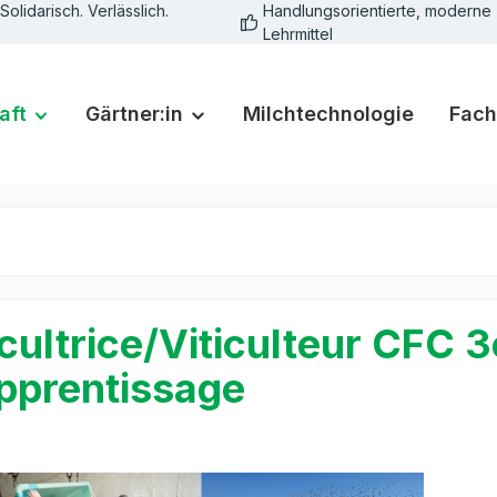
Solidarisch. Verlässlich.
Handlungsorientierte, moderne
Lehrmittel
aft
Gärtner:in
Milchtechnologie
Fach
icultrice/Viticulteur CFC 
pprentissage
rie überspringen