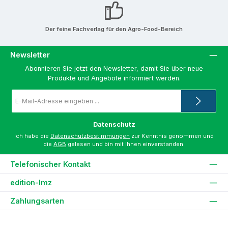
Der feine Fachverlag für den Agro-Food-Bereich
Newsletter
Abonnieren Sie jetzt den Newsletter, damit Sie über neue
Produkte und Angebote informiert werden.
E-
Mail-
Adresse
*
Datenschutz
Ich habe die
Datenschutzbestimmungen
zur Kenntnis genommen und
die
AGB
gelesen und bin mit ihnen einverstanden.
Telefonischer Kontakt
edition-lmz
Zahlungsarten