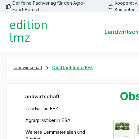
Der feine Fachverlag für den Agro-
Kooperativ. 
springen
Zur Hauptnavigation springen
Food-Bereich
Kompetent.
Landwirtsch
Landwirtschaft
Obstfachleute EFZ
Obs
Landwirtschaft
Landwirt:in EFZ
Agrarpraktiker:in EBA
Bildergale
Weitere Lernmaterialien und
Bücher