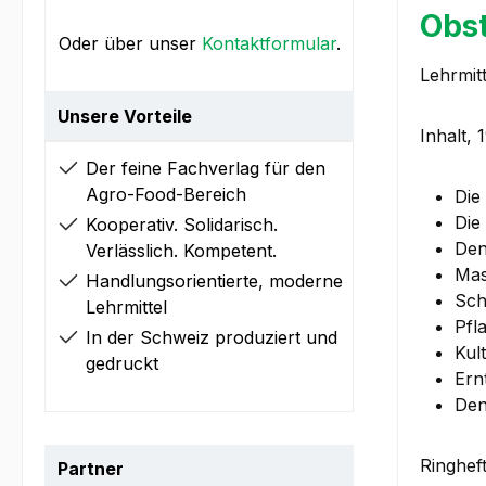
Obst
Oder über unser
Kontaktformular
.
Lehrmit
Unsere Vorteile
Inhalt, 
Der feine Fachverlag für den
Agro-Food-Bereich
Die
Die
Kooperativ. Solidarisch.
Den
Verlässlich. Kompetent.
Mas
Handlungsorientierte, moderne
Sch
Lehrmittel
Pfl
In der Schweiz produziert und
Kul
gedruckt
Ern
Den
Ringheft
Partner