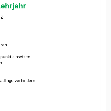
Lehrjahr
FZ
hren
punkt einsetzen
n
ädlinge verhindern