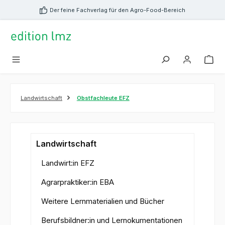
alt springen
Der feine Fachverlag für den Agro-Food-Bereich
Landwirtschaft
Obstfachleute EFZ
Landwirtschaft
Landwirt:in EFZ
Agrarpraktiker:in EBA
Weitere Lernmaterialien und Bücher
Berufsbildner:in und Lernokumentationen