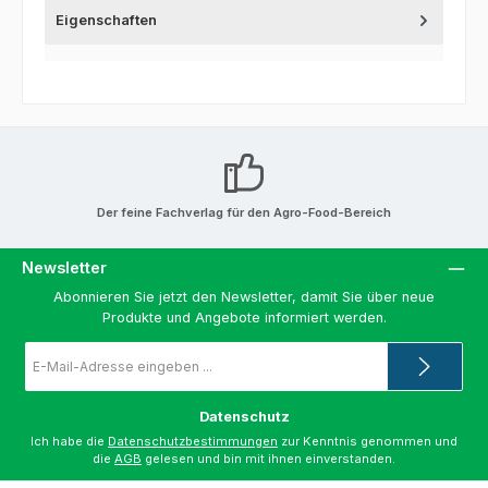
Eigenschaften
Der feine Fachverlag für den Agro-Food-Bereich
Newsletter
Abonnieren Sie jetzt den Newsletter, damit Sie über neue
Produkte und Angebote informiert werden.
E-
Mail-
Adresse
*
Datenschutz
Ich habe die
Datenschutzbestimmungen
zur Kenntnis genommen und
die
AGB
gelesen und bin mit ihnen einverstanden.