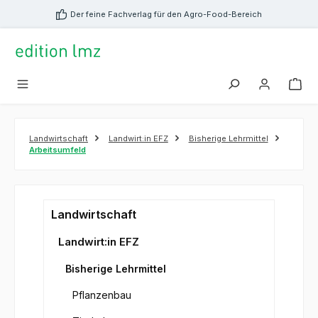
alt springen
Der feine Fachverlag für den Agro-Food-Bereich
Landwirtschaft
Landwirt:in EFZ
Bisherige Lehrmittel
Arbeitsumfeld
Landwirtschaft
Landwirt:in EFZ
Bisherige Lehrmittel
Pflanzenbau