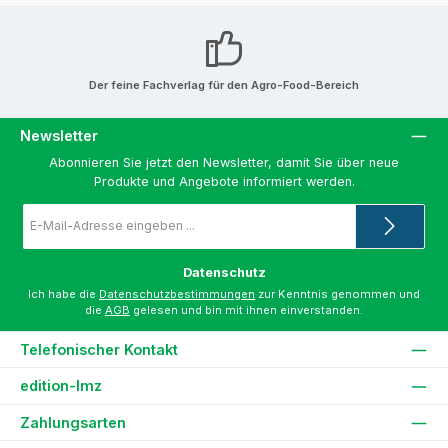
Der feine Fachverlag für den Agro-Food-Bereich
Newsletter
Abonnieren Sie jetzt den Newsletter, damit Sie über neue
Produkte und Angebote informiert werden.
E-
Mail-
Adresse
*
Datenschutz
Ich habe die
Datenschutzbestimmungen
zur Kenntnis genommen und
die
AGB
gelesen und bin mit ihnen einverstanden.
Telefonischer Kontakt
edition-lmz
Zahlungsarten