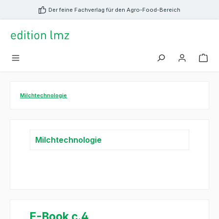
alt springen
Der feine Fachverlag für den Agro-Food-Bereich
Milchtechnologie
Milchtechnologie
E-Book c.4