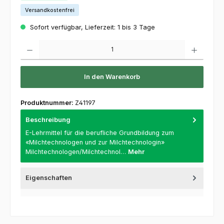
Versandkostenfrei
Sofort verfügbar, Lieferzeit: 1 bis 3 Tage
Produkt Anzahl: Gib den gewünschten Wert ein oder benutze die Schaltflächen um die 
In den Warenkorb
Produktnummer:
Z41197
Beschreibung
E-Lehrmittel für die berufliche Grundbildung zum
«Milchtechnologen und zur Milchtechnologin»
Milchtechnologen/Milchtechnol…
Mehr
Eigenschaften