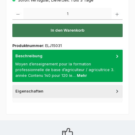
Sofort verfügbar, Lieferzeit: 1 bis 3 Tage
Produkt Anzahl: Gib den gewünschten Wert ein oder benutze die Schaltflächen um die 
In den Warenkorb
Produktnummer:
ELJ15031
Beschreibung
Moyen d’enseignement pour la formation
professionnelle de base d’agriculteur / agricultrice 3.
année Contenu 140 pour 120 le…
Mehr
Eigenschaften