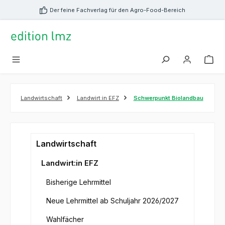
alt springen
Der feine Fachverlag für den Agro-Food-Bereich
Landwirtschaft
Landwirt:in EFZ
Schwerpunkt Biolandbau
Landwirtschaft
Landwirt:in EFZ
Bisherige Lehrmittel
Neue Lehrmittel ab Schuljahr 2026/2027
Wahlfächer