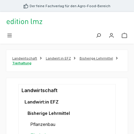
alt springen
Der feine Fachverlag für den Agro-Food-Bereich
Landwirtschaft
Landwirt:in EFZ
Bisherige Lehrmittel
Tierhaltung
Landwirtschaft
Landwirt:in EFZ
Bisherige Lehrmittel
Pflanzenbau