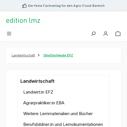
alt springen
Der feine Fachverlag für den Agro-Food-Bereich
Landwirtschaft
Obstfachleute EFZ
Landwirtschaft
Landwirt:in EFZ
Agrarpraktiker:in EBA
Weitere Lernmaterialien und Bücher
Berufsbildner:in und Lernokumentationen