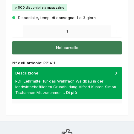
> 500 disponibile a magazzino
Disponibile, tempi di consegna: 1 a 3 giorni
Quantità del prodotto: inserisca la quantità desiderata o usi i pulsanti per aumentare o
Nel carrello
N° dell'articolo:
P21411
Descrizione
PDF Lehrmittel für das Wahlfach Waldbau in der
landwirtschaftlichen Grundbildung Alfred Kuster, Simon
Tschannen Mit zunehmen…
Di più