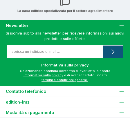
La casa editrice specializzata per il settore agroalimentare
Newsletter
Si iscriva subito alla newsletter per ricevere informazioni sui nuovi
prodotti e sulle offerte.
Indirizzo
e-
mail
*
Informativa sulla privacy
Selezionando continua conferma di aver letto la nostra
informativa sulla privacy
e di aver accettato i nostri
termini e condizioni generali
.
Contatto telefonico
edition-lmz
Modalità di pagamento