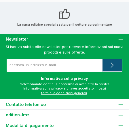
La casa editrice specializzata per il settore agroalimentare
Newsletter
Si iscriva subito alla newsletter per ricevere informazioni sui nuovi
prodotti e sulle offerte.
Indirizzo
e-
mail
*
Informativa sulla privacy
Selezionando continua conferma di aver letto la nostra
informativa sulla privacy
e di aver accettato i nostri
termini e condizioni generali
.
Contatto telefonico
edition-lmz
Modalità di pagamento