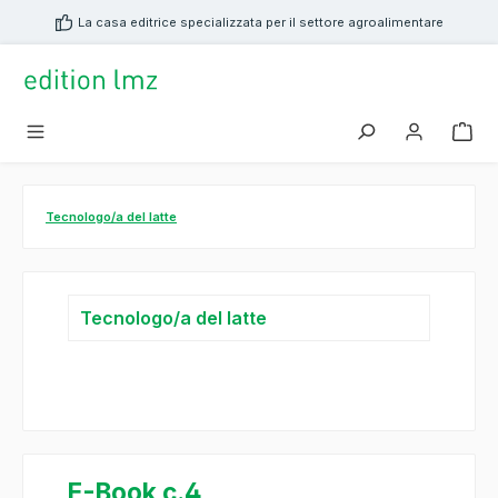
nuto principale
La casa editrice specializzata per il settore agroalimentare
Tecnologo/a del latte
Tecnologo/a del latte
E-Book c.4