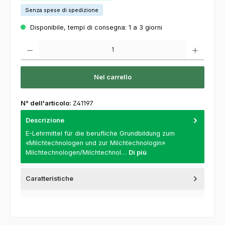
Senza spese di spedizione
Disponibile, tempi di consegna: 1 a 3 giorni
Quantità del prodotto: inserisca la quantità desiderata o usi i pulsanti per aumentare o
Nel carrello
N° dell'articolo:
Z41197
Descrizione
E-Lehrmittel für die berufliche Grundbildung zum
«Milchtechnologen und zur Milchtechnologin»
Milchtechnologen/Milchtechnol…
Di più
Caratteristiche