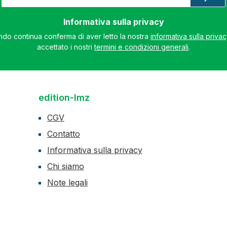
mail
*
Informativa sulla privacy
do continua conferma di aver letto la nostra
informativa sulla priva
accettato i nostri
termini e condizioni generali
.
edition-lmz
CGV
Contatto
Informativa sulla privacy
Chi siamo
Note legali