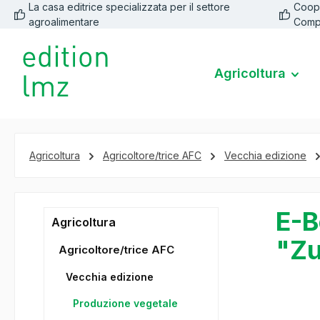
La casa editrice specializzata per il settore
Coope
 ricerca
Passa alla navigazione principale
agroalimentare
Comp
Agricoltura
Agricoltura
Agricoltore/trice AFC
Vecchia edizione
E-B
Agricoltura
"Zu
Agricoltore/trice AFC
Vecchia edizione
Produzione vegetale
Salta la ga