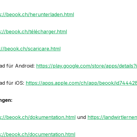
s://beook.ch/herunterladen.html
s://beook.ch/télécharger.html
://beook.ch/scaricare.html
d für Android:
https://play.google.com/store/apps/details?
d für iOS:
https://apps.apple.com/ch/app/beook/id74442
ngen:
s://beook.ch/dokumentation.html
und
https://landwirtlerne
s://beook.ch/documentation.html