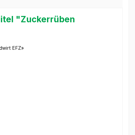
itel "Zuckerrüben
ndwirt EFZ»