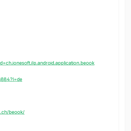
id=ch.ionesoft.ilp.android.application.beook
8884?l=de
n.ch/beook/