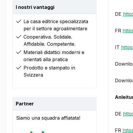
I nostri vantaggi
DE
http
La casa editrice specializzata
per il settore agroalimentare
FR
http
Cooperativa. Solidale.
Affidabile. Competente.
IT
https
Materiali didattici moderni e
orientati alla pratica
Downloa
Prodotto e stampato in
Svizzera
Downloa
Anleitu
Partner
DE
http
Siamo una squadra affiatata!
FR
http