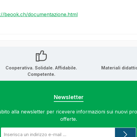
s://beook.ch/documentazione.html
Cooperativa. Solidale. Affidabile.
Materiali didatti
Competente.
Newsletter
subito alla newsletter per ricevere informazioni sui nuovi prod
offerte.
Indirizzo
e-