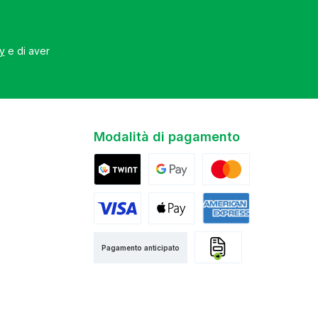
cy
e di aver
Modalità di pagamento
Twint
Google Pay
Mastercard
Visa
Apple Pay
American Express
Pagamento anticipato
Fattura