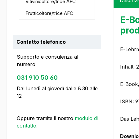
Descriz
Vitivinicoltore/trice AFC
Frutticoltore/trice AFC
E-Bo
pro
Contatto telefonico
E-Lehrm
Supporto e consulenza al
numero:
Inhalt: 
031 910 50 60
E-Book,
Dal lunedì al giovedì dalle 8.30 alle
12
ISBN: 
Oppure tramite il nostro
modulo di
Das Lehr
contatto
.
Downlo