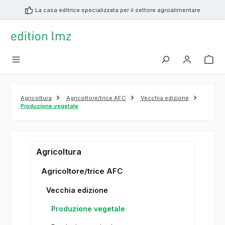
nuto principale
La casa editrice specializzata per il settore agroalimentare
Agricoltura
Agricoltore/trice AFC
Vecchia edizione
Produzione vegetale
Agricoltura
Agricoltore/trice AFC
Vecchia edizione
Produzione vegetale