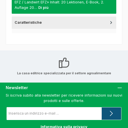
EFZ / Landwirt EFZ» Inhalt: 20 Lektionen, E-Book, 2.
Auflage 20…
Di più
Caratteristiche
La casa editrice specializzata per il settore agroalimentare
Newsletter
Si iscriva subito alla newsletter per ricevere informazioni sui nuovi
prodotti e sulle offerte.
Indirizzo
e-
mail
*
Informativa sulla privacy