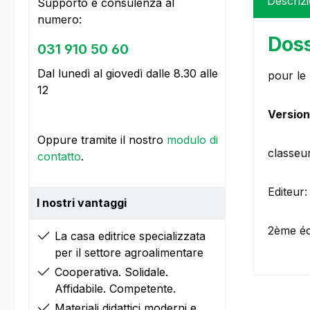
Descriz
Supporto e consulenza al
numero:
Doss
031 910 50 60
Dal lunedì al giovedì dalle 8.30 alle
pour le
12
Version
Oppure tramite il nostro
modulo di
classeu
contatto
.
Editeur
I nostri vantaggi
2ème éd
La casa editrice specializzata
per il settore agroalimentare
Cooperativa. Solidale.
Affidabile. Competente.
Materiali didattici moderni e