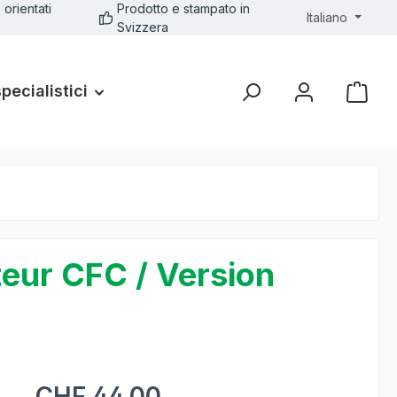
 orientati
Prodotto e stampato in
Italiano
Svizzera
specialistici
teur CFC / Version
CHF 44.00