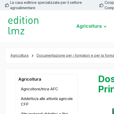
La casa editrice specializzata per il settore
Coope
 ricerca
Passa alla navigazione principale
agroalimentare
Comp
Agricoltura
Agricoltura
Documentazione per i formatori e per la form
Dos
Agricoltura
Pri
Agricoltore/trice AFC
Addetto/a alle attività agricole
CFP
Salta la ga
Altri materiali didattici e libri