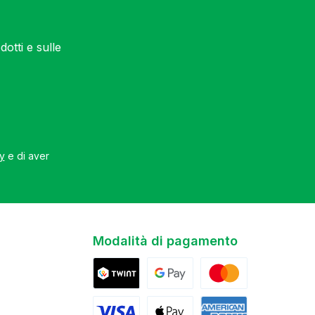
otti e sulle
cy
e di aver
Modalità di pagamento
Twint
Google Pay
Mastercard