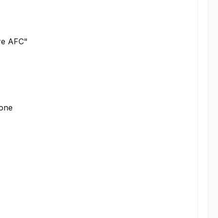
ere AFC"
ione