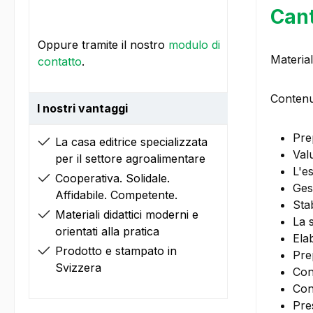
Cant
Oppure tramite il nostro
modulo di
Materia
contatto
.
Contenu
I nostri vantaggi
Pre
La casa editrice specializzata
Val
per il settore agroalimentare
L'es
Cooperativa. Solidale.
Ges
Affidabile. Competente.
Sta
Materiali didattici moderni e
La 
orientati alla pratica
Ela
Prodotto e stampato in
Pre
Svizzera
Con
Con
Pre