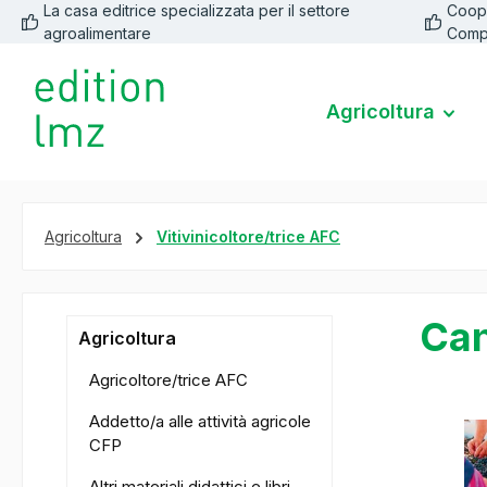
La casa editrice specializzata per il settore
Coope
 ricerca
Passa alla navigazione principale
agroalimentare
Comp
Agricoltura
Agricoltura
Vitivinicoltore/trice AFC
Can
Agricoltura
Agricoltore/trice AFC
Addetto/a alle attività agricole
Salta la ga
CFP
Altri materiali didattici e libri