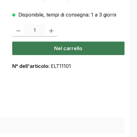
Disponibile, tempi di consegna: 1 a 3 giorni
Quantità del prodotto: inserisca la quantità desiderata o usi i pulsanti
Nel carrello
N° dell'articolo:
ELT11101