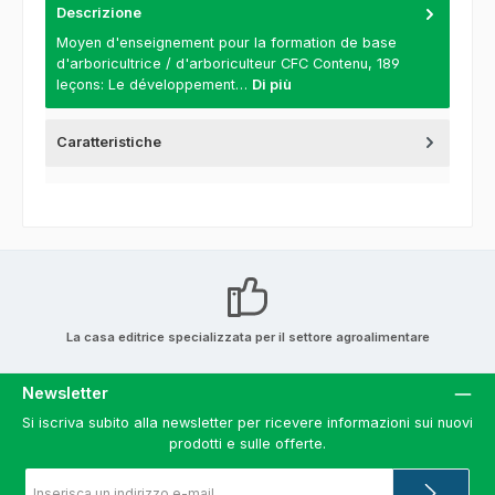
Descrizione
Moyen d'enseignement pour la formation de base
d'arboricultrice / d'arboriculteur CFC Contenu, 189
leçons: Le développement…
Di più
Caratteristiche
La casa editrice specializzata per il settore agroalimentare
Newsletter
Si iscriva subito alla newsletter per ricevere informazioni sui nuovi
prodotti e sulle offerte.
Indirizzo
e-