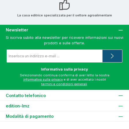
La casa editrice specializzata per il settore agroalimentare
Newsletter
Si iscriva subito alla newsletter per ricevere informazioni sui nuovi
prodotti e sulle offerte.
Indirizzo
e-
mail
*
Informativa sulla privacy
Selezionando continua conferma di aver letto la nostra
informativa sulla privacy
e di aver accettato i nostri
termini e condizioni generali
.
Contatto telefonico
edition-lmz
Modalità di pagamento