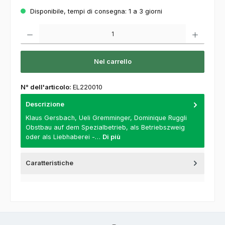
Disponibile, tempi di consegna: 1 a 3 giorni
Quantità del prodotto: inserisca la quantità desiderata o usi i pulsanti per aumentare o
Nel carrello
N° dell'articolo:
EL220010
Descrizione
Klaus Gersbach, Ueli Gremminger, Dominique Ruggli
Obstbau auf dem Spezialbetrieb, als Betriebszweig
oder als Liebhaberei -…
Di più
Caratteristiche