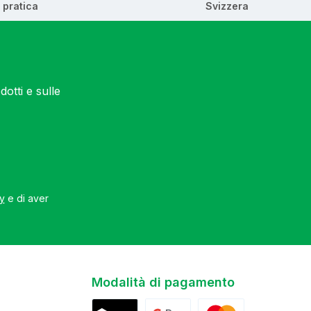
pratica
Svizzera
otti e sulle
cy
e di aver
Modalità di pagamento