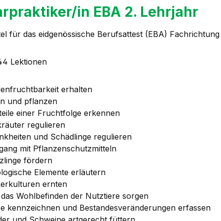
rpraktiker/in EBA 2. Lehrjahr
tel für das eidgenössische Berufsattest (EBA) Fachrichtung
144 Lektionen
enfruchtbarkeit erhalten
n und pflanzen
teile einer Fruchtfolge erkennen
räuter regulieren
nkheiten und Schädlinge regulieren
ang mit Pflanzenschutzmitteln
zlinge fördern
logische Elemente erläutern
erkulturen ernten
 das Wohlbefinden der Nutztiere sorgen
re kennzeichnen und Bestandesveränderungen erfassen
der und Schweine artgerecht füttern