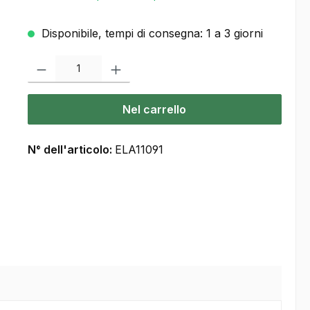
Disponibile, tempi di consegna: 1 a 3 giorni
Quantità del prodotto: inserisca la quantità desiderata o usi i pulsanti
Nel carrello
N° dell'articolo:
ELA11091