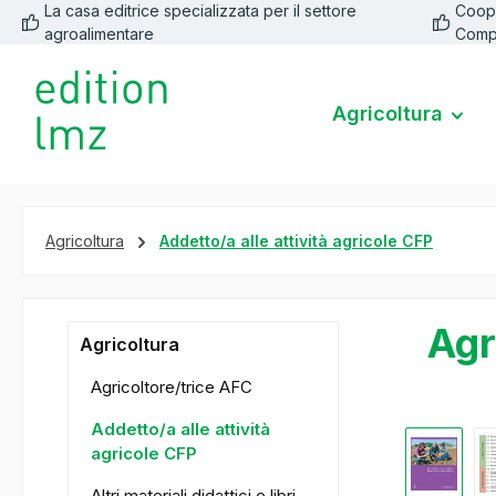
La casa editrice specializzata per il settore
Coope
 ricerca
Passa alla navigazione principale
agroalimentare
Comp
Agricoltura
Agricoltura
Addetto/a alle attività agricole CFP
Agr
Agricoltura
Agricoltore/trice AFC
Addetto/a alle attività
Salta la ga
agricole CFP
Altri materiali didattici e libri