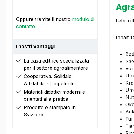
Agra
Oppure tramite il nostro
modulo di
Lehrmit
contatto
.
Inhalt 
I nostri vantaggi
Bod
La casa editrice specializzata
Säe
per il settore agroalimentare
Vor
Unk
Cooperativa. Solidale.
Kra
Affidabile. Competente.
Umg
Materiali didattici moderni e
Nüt
orientati alla pratica
Öko
Prodotto e stampato in
Ack
Svizzera
Für
Tie
Rin