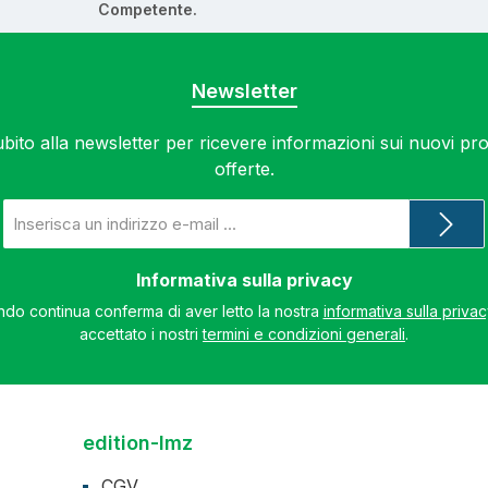
Competente.
Newsletter
subito alla newsletter per ricevere informazioni sui nuovi prod
offerte.
Indirizzo
e-
mail
*
Informativa sulla privacy
do continua conferma di aver letto la nostra
informativa sulla priva
accettato i nostri
termini e condizioni generali
.
edition-lmz
CGV