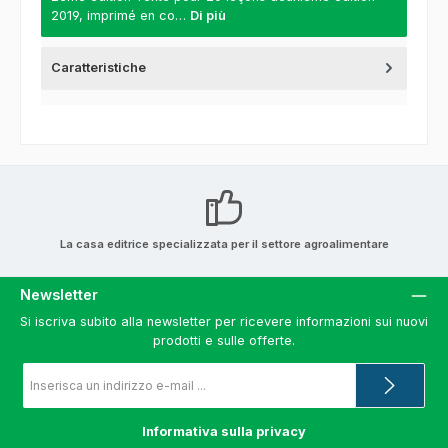
2019, imprimé en co…
Di più
Caratteristiche
La casa editrice specializzata per il settore agroalimentare
Newsletter
Si iscriva subito alla newsletter per ricevere informazioni sui nuovi
prodotti e sulle offerte.
Indirizzo
e-
mail
*
Informativa sulla privacy