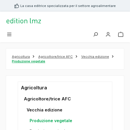
nuto principale
La casa editrice specializzata per il settore agroalimentare
Agricoltura
Agricoltore/trice AFC
Vecchia edizione
Produzione vegetale
Agricoltura
Agricoltore/trice AFC
Vecchia edizione
Produzione vegetale