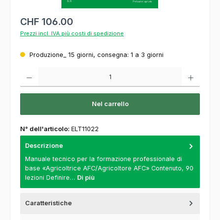
CHF 106.00
Prezzi incl. IVA più costi di spedizione
Produzione_ 15 giorni, consegna: 1 a 3 giorni
Quantità del prodotto: inserisca la quantità desiderata o usi i pulsanti per aumentare o
Nel carrello
N° dell'articolo:
ELT11022
Descrizione
Manuale tecnico per la formazione professionale di
base «Agricoltrice AFC/Agricoltore AFC» Contenuto, 90
lezioni Definire…
Di più
Caratteristiche