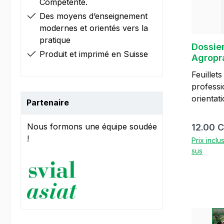
Compétente.
Chacun v
Des moyens d‘enseignement
document
modernes et orientés vers la
concerna
pratique
professi
Dossie
qu'ordo
Produit et imprimé en Suisse
Agropr
professi
Feuillet
formatio
professi
d'appren
orientat
formatio
Partenaire
cultures
interent
vinification Le dos
devient a
Nous formons une équipe soudée
Prix régu
12.00 
formatio
d'organi
!
Prix inclu
d'agrop
indispen
sus
parties: Feuillets complémentaires
formateurs. Classeur
pour la 
en coule
d'agropr
couleur,
base du 
2026 Edi
d'un des
monde du
agricult
AgriAli