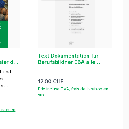
Beruf Agrarpraktiker EBA
Arbeitswelt OdA AgriAliForm
Fachrichtung Landwirtschaft
Fachrichtung Spezialkulturen
Fachrichtung Weinbereitung 20
Seiten, A4, schwarz-weiss, 1.
Auflage 2009
Text Dokumentation für
sier de
Berufsbildner EBA alle
–
Berufe 2. Auflage
t und
es
oltura
Prix régulier :
12.00 CHF
er
Prix incluse TVA, frais de livraison en
sus
f
ienisch
raison en
ion