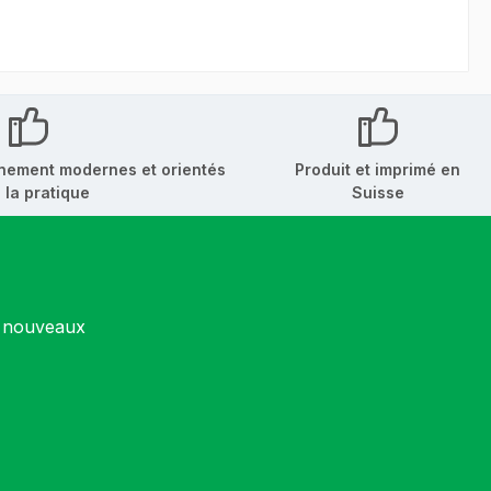
r
Ajouter au panier
chuljahr
er:
welt OdA
ricole et
lasseur
nement modernes et orientés
Produit et imprimé en
 index
 la pratique
Suisse
asseur
aquelle
 Le lien
nt
s nouveaux
ment
ons à
 travail
tore