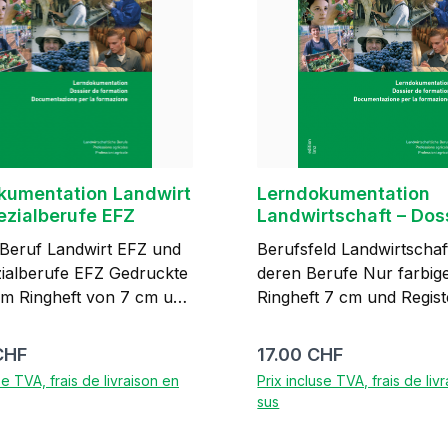
lteur aviculteur,
ou caviste Les deux
 doivent être commandées
ent. Nous vous
ndons de commander la
de base qui correspond
i. 20 pages, A4,
noir-blanc, 1er édition 2009
kumentation Landwirt
Lerndokumentation
ezialberufe EFZ
Landwirtschaft – Dos
formation Agiculture 
 Beruf Landwirt EFZ und
Berufsfeld Landwirtschaf
Documentazione di
zialberufe EFZ Gedruckte
deren Berufe Nur farbig
apprendimento Agric
im Ringheft von 7 cm und
Ringheft 7 cm und Regist
igem Register
inklusive Link. In jedem Ordner ist
ber: Organisation der
ein Blatt mit dem Link au
lier :
Prix régulier :
CHF
17.00 CHF
elt OdA AgriAliForm 2.
Deutsch/Französisch/Ital
se TVA, frais de livraison en
Prix incluse TVA, frais de liv
2017, nicht für die
enthalten.Der Link kann
sus
ung ab Schuljahr 2026
kostenlos aufgerufen
werden:Lerndokumentat