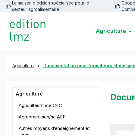
La maison d’édition spécialisée pour le
Coopéra
recherche
Passer à la navigation principale
secteur agroalimentaire
Compé
Agriculture
Agriculture
Documentation pour formateurs et dossier
Agriculture
Docum
Agriculteur/trice CFC
Agropracticien/ne AFP
Autres moyens d‘enseignement et
livres