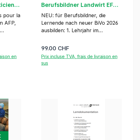
icien
Berufsbildner Landwirt EFZ
ab 2026
s pour la
NEU: für Berufsbildner, die
en AFP,
Lernende nach neuer BiVo 2026
ausbilden: 1. Lehrjahr im
rs pour
Schuljahr 2026/27 für die Berufe:
cien
Landwirtin / Landwirt EFZ – mit
Prix régulier :
99.00 CHF
allen Fachrichtungen
raison en
Prix incluse TVA, frais de livraison en
Gemüsegärtnerin /
sus
en AFP
Gemüsegärtner EFZ
er de
Obstfachfrau / Obstfachmann
rs
EFZ Weinfachfrau /
r
Ajouter au panier
,
Weinfachmann EFZ – mit den
beiden Fachrichtungen Winzer
caviste
und Kellerwirtschaft
être
Agrarpraktiker / Agrarpraktikerin
t. Nous
EBA – Fachrichtung
Landwirtschaft – Fachrichtung
e base
Spezialkulturen Die