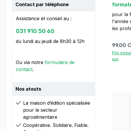
Contact par téléphone
format
à parti
pour la 
Assistance et conseil au :
l'année s
les professions:
031 910 50 60
agricult
du lundi au jeudi de 8h30 à 12h
toutes l
Prix régu
99.00 
maraîch
Prix inclu
arboricu
sus
Ou via notre
formulaire de
vinicultri
contact
.
compris 
cave agr
agroprat
Nos atouts
agricult
speciales La documentation 
La maison d’édition spécialisée
formateu
pour le secteur
classeme
agroalimentaire
d'appren
Coopérative. Solidaire. Fiable.
«Agricul