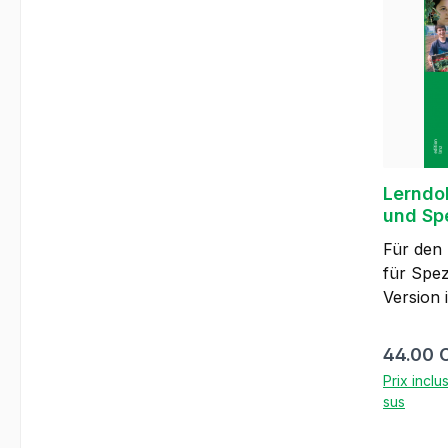
arboricu
viticulteur 
parties
séparém
recomma
version 
au métier chois
Lerndo
und Sp
Für den
für Spe
Version 
mit farb
Herausge
Prix régu
44.00 
Arbeitsw
Prix inclu
Auflage 
sus
Ausbild
geeignet