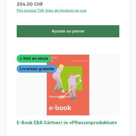
Prix régulier :
204.00 CHF
Prix incluse TVA, frais de livraison en sus
Ajouter au panier
> 500 en stock
Livraison gratuite
E-Book EBA Gärtner/-in «Pflanzenproduktion»