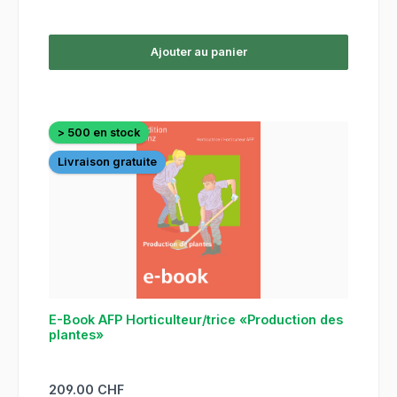
Ajouter au panier
> 500 en stock
Livraison gratuite
E-Book AFP Horticulteur/trice «Production des
plantes»
Prix régulier :
209.00 CHF