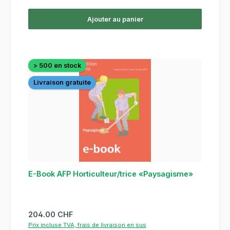
Ajouter au panier
> 500 en stock
Livraison gratuite
E-Book AFP Horticulteur/trice «Paysagisme»
Prix régulier :
204.00 CHF
Prix incluse TVA, frais de livraison en sus