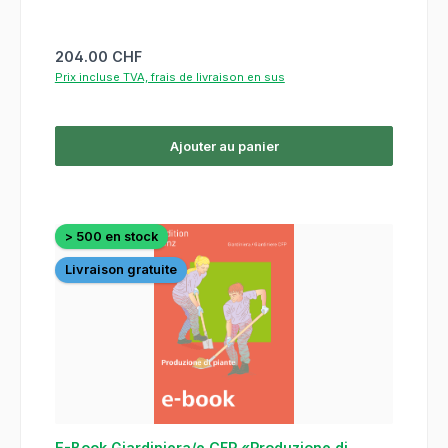
Prix régulier :
204.00 CHF
Prix incluse TVA, frais de livraison en sus
Ajouter au panier
> 500 en stock
Livraison gratuite
E-Book Giardiniera/e CFP «Produzione di