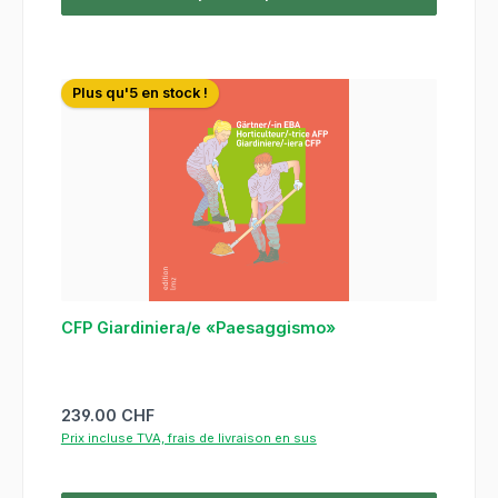
Plus qu'5 en stock !
CFP Giardiniera/e «Paesaggismo»
Prix régulier :
239.00 CHF
Prix incluse TVA, frais de livraison en sus