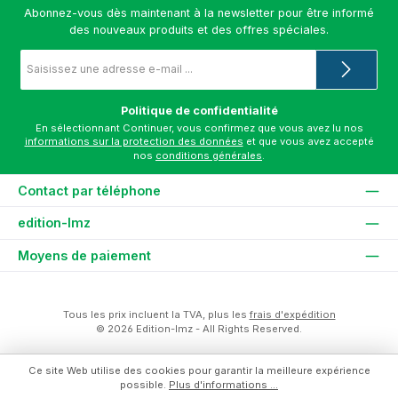
Abonnez-vous dès maintenant à la newsletter pour être informé
des nouveaux produits et des offres spéciales.
Adresse
e-
mail
*
Politique de confidentialité
En sélectionnant Continuer, vous confirmez que vous avez lu nos
informations sur la protection des données
et que vous avez accepté
nos
conditions générales
.
Contact par téléphone
edition-lmz
Moyens de paiement
Tous les prix incluent la TVA, plus les
frais d'expédition
© 2026 Edition-lmz - All Rights Reserved.
Ce site Web utilise des cookies pour garantir la meilleure expérience
possible.
Plus d'informations ...