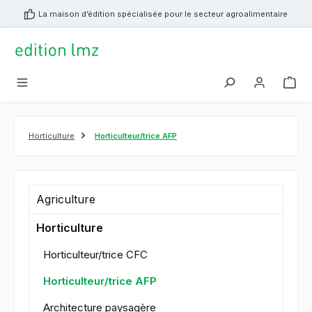
tenu principal
La maison d’édition spécialisée pour le secteur agroalimentaire
Horticulture
Horticulteur/trice AFP
Agriculture
Horticulture
Horticulteur/trice CFC
Horticulteur/trice AFP
Architecture paysagère