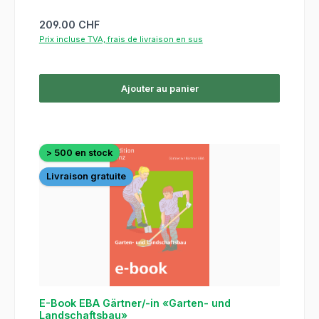
Prix régulier :
209.00 CHF
Prix incluse TVA, frais de livraison en sus
Ajouter au panier
> 500 en stock
Livraison gratuite
E-Book EBA Gärtner/-in «Garten- und
Landschaftsbau»