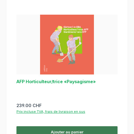
AFP Horticulteur/trice «Paysagisme»
Prix régulier :
239.00 CHF
Prix incluse TVA, frais de livraison en sus
Ajouter au panier