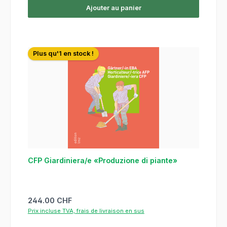
Ajouter au panier
Plus qu'1 en stock !
CFP Giardiniera/e «Produzione di piante»
Prix régulier :
244.00 CHF
Prix incluse TVA, frais de livraison en sus