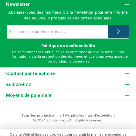
Newsletter
Abonnez-vous dès maintenant à la newsletter pour être informé
des nouveaux produits et des offres spéciales.
Adresse
e-
mail
*
Politique de confidentialité
En sélectionnant Continuer, vous confirmez que vous avez lu nos
informations sur la protection des données
et que vous avez accepté
nos
conditions générales
.
Contact par téléphone
edition-lmz
Moyens de paiement
Tous les prix incluent la TVA, plus les
frais d'expédition
© 2026 Edition-lmz - All Rights Reserved.
Ce site Web utilise des cookies pour garantir la meilleure expérience