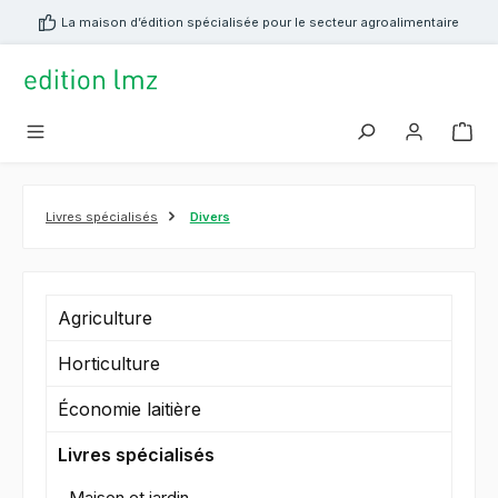
tenu principal
La maison d’édition spécialisée pour le secteur agroalimentaire
Livres spécialisés
Divers
Agriculture
Horticulture
Économie laitière
Livres spécialisés
Maison et jardin