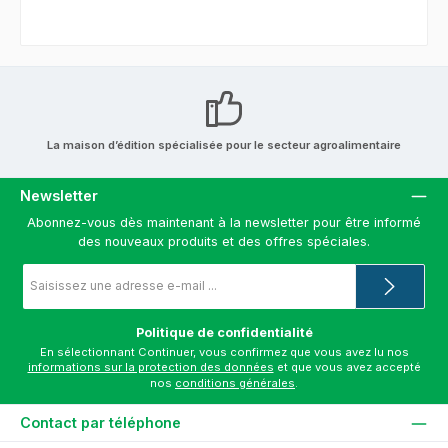
La maison d’édition spécialisée pour le secteur agroalimentaire
Newsletter
Abonnez-vous dès maintenant à la newsletter pour être informé
des nouveaux produits et des offres spéciales.
Adresse
e-
mail
*
Politique de confidentialité
En sélectionnant Continuer, vous confirmez que vous avez lu nos
informations sur la protection des données
et que vous avez accepté
nos
conditions générales
.
Contact par téléphone