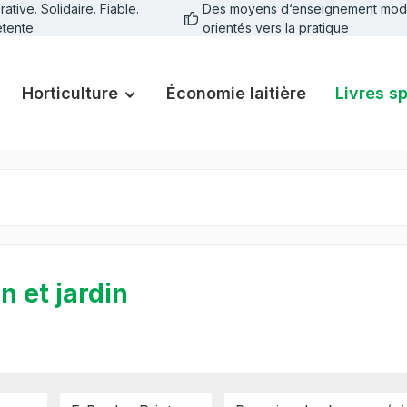
tive. Solidaire. Fiable.
Des moyens d‘enseignement mod
tente.
orientés vers la pratique
Horticulture
Économie laitière
Livres s
n et jardin