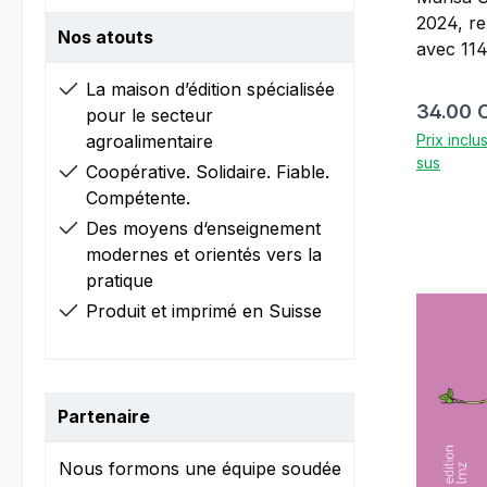
2024, re
Nos atouts
avec 11
vous sou
La maison d’édition spécialisée
arbuste 
Prix régu
34.00 
pour le secteur
nouveau 
agroalimentaire
Prix inclu
pour vou
sus
Coopérative. Solidaire. Fiable.
informat
Compétente.
cultures
Des moyens d‘enseignement
la forme
modernes et orientés vers la
référenc
pratique
compact 
cultures
Produit et imprimé en Suisse
ordre al
cinq caté
cultivés
indigènes
Partenaire
Au trave
et de pi
Nous formons une équipe soudée