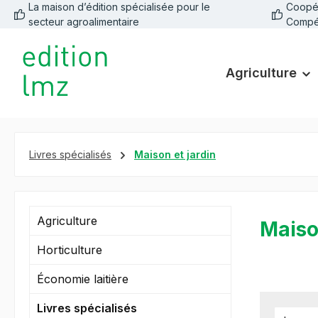
La maison d’édition spécialisée pour le
Coopéra
recherche
Passer à la navigation principale
secteur agroalimentaire
Compé
Agriculture
Livres spécialisés
Maison et jardin
Agriculture
Maiso
Horticulture
Économie laitière
Livres spécialisés