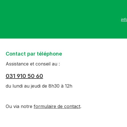
die jewe
abgestim
Schutz,
inf
Schnitt 
unterstü
erfolgre
den Tab
Ernte se
Contact par téléphone
in welc
Kraut s
Assistance et conseil au :
Der Krä
Heilpflan
031 910 50 60
Begleite
du lundi au jeudi de 8h30 à 12h
Viel Fre
Geschic
Kräuter
Ou via notre
formulaire de contact
.
Kapitel
ISBN 97