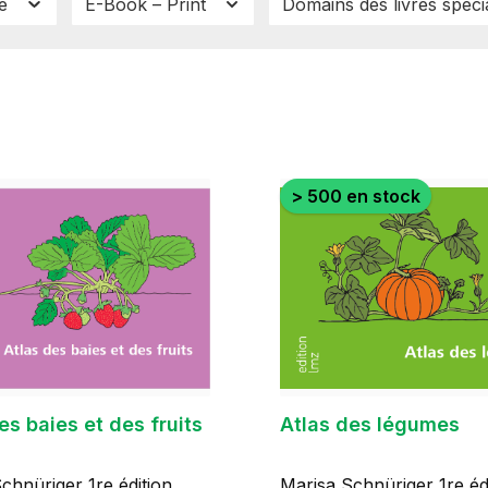
ue
E-Book – Print
Domains des livres spéci
> 500 en stock
es baies et des fruits
Atlas des légumes
chnüriger 1re édition
Marisa Schnüriger 1re édition