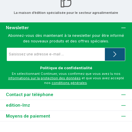
La maison d’édition spécialisée pour le secteur agroalimentaire
Newsletter
Abonnez-vous dès maintenant à la newsletter pour être informé
des nouveaux produits et des offres spéciales.
Adresse
e-
mail
*
Politique de confidentialité
En sélectionnant Continuer, vous confirmez que vous avez lu nos
informations sur la protection des données
et que vous avez accepté
nos
conditions générales
.
Contact par téléphone
edition-lmz
Moyens de paiement