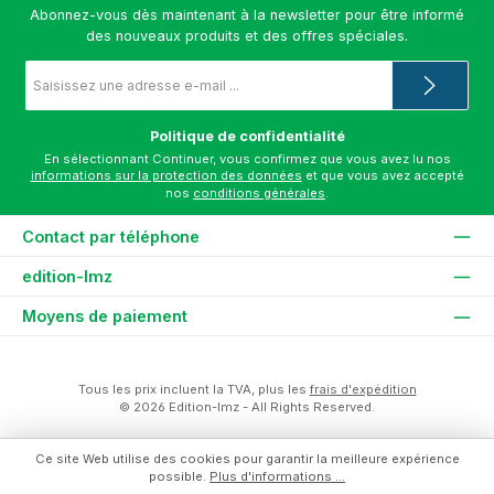
Abonnez-vous dès maintenant à la newsletter pour être informé
des nouveaux produits et des offres spéciales.
Adresse
e-
mail
*
Politique de confidentialité
En sélectionnant Continuer, vous confirmez que vous avez lu nos
informations sur la protection des données
et que vous avez accepté
nos
conditions générales
.
Contact par téléphone
edition-lmz
Moyens de paiement
Tous les prix incluent la TVA, plus les
frais d'expédition
© 2026 Edition-lmz - All Rights Reserved.
Ce site Web utilise des cookies pour garantir la meilleure expérience
possible.
Plus d'informations ...