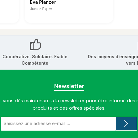
Eva Planzer
Junior Expert
Coopérative. Solidaire. Fiable.
Des moyens d‘enseign
Compétente.
vers 
Newsletter
vous dès maintenant à la newsletter pour être informé des
produits et des offres spéciales.
Adresse
e-
mail
*