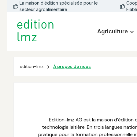
La maison d’édition spécialisée pour le
Coopé
la recherche
Passer à la navigation principale
secteur agroalimentaire
Fiabl
Agriculture
edition-lmz
À propos de nous
Edition-lmz AG est la maison d’édition 
technologie laitière. En trois langues nat
pratique pour la formation professionnelle ini