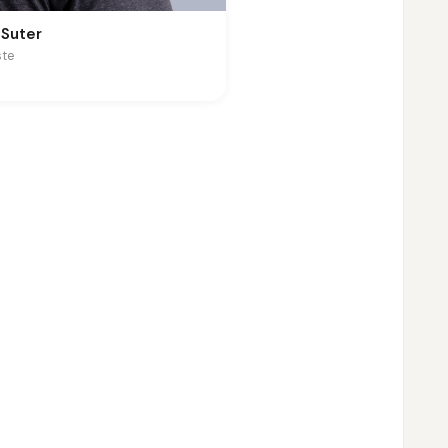
 Suter
ste