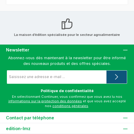
La maison d’édition spécialisée pour le secteur agroalimentaire
Newsletter
Abonnez-vous dès maintenant à la newsletter pour être informé
des nouveaux produits et des offres spéciales.
Adresse
e-
mail
*
Politique de confidentialité
En sélectionnant Continuer, vous confirmez que vous avez lu nos
informations sur la protection des données
et que vous avez accepté
nos
conditions générales
.
Contact par téléphone
edition-lmz