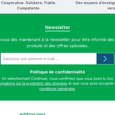
Coopérative. Solidaire. Fiable.
Des moyens d‘enseig
Compétente.
vers
Newsletter
ous dès maintenant à la newsletter pour être informé de
produits et des offres spéciales.
Adresse
e-
mail
*
Politique de confidentialité
En sélectionnant Continuer, vous confirmez que vous avez lu nos
ormations sur la protection des données
conditions générales
.
edition-lmz