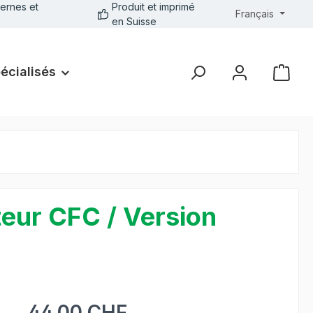
ernes et
Produit et imprimé
Français
en Suisse
pécialisés
teur CFC / Version
44.00 CHF