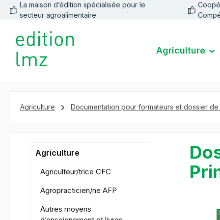
La maison d’édition spécialisée pour le
Coopéra
recherche
Passer à la navigation principale
secteur agroalimentaire
Compé
Agriculture
Agriculture
Documentation pour formateurs et dossier de
Dos
Agriculture
Pri
Agriculteur/trice CFC
Agropracticien/ne AFP
Autres moyens
Ignorer la 
d‘enseignement et livres