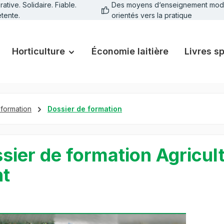
tive. Solidaire. Fiable.
Des moyens d‘enseignement mod
tente.
orientés vers la pratique
Horticulture
Économie laitière
Livres s
 formation
Dossier de formation
sier de formation Agricul
nt
galerie d'images