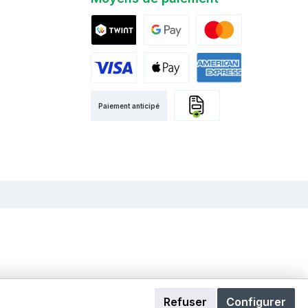
Twint
Google Pay
Mastercard
Visa
Apple Pay
American Express
Paiement anticipé
Facture
Refuser
Configurer