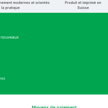
nement modernes et orientés
Produit et imprimé en
 la pratique
Suisse
s nouveaux
et que vous avez accepté nos
Moyens de paiement