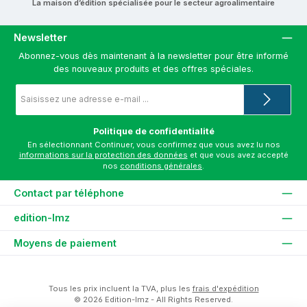
La maison d’édition spécialisée pour le secteur agroalimentaire
Newsletter
Abonnez-vous dès maintenant à la newsletter pour être informé
des nouveaux produits et des offres spéciales.
Adresse
e-
mail
*
Politique de confidentialité
En sélectionnant Continuer, vous confirmez que vous avez lu nos
informations sur la protection des données
et que vous avez accepté
nos
conditions générales
.
Contact par téléphone
edition-lmz
Moyens de paiement
Tous les prix incluent la TVA, plus les
frais d'expédition
© 2026 Edition-lmz - All Rights Reserved.