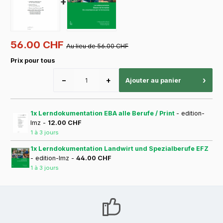
+
56.00 CHF
Au lieu de 56.00 CHF
Prix pour tous
−
+
›
Ajouter au panier
1x Lerndokumentation EBA alle Berufe / Print
- edition-
lmz -
12.00 CHF
1 à 3 jours
1x Lerndokumentation Landwirt und Spezialberufe EFZ
- edition-lmz -
44.00 CHF
1 à 3 jours