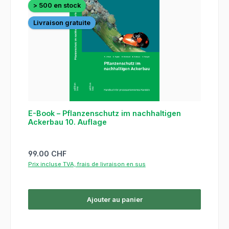
> 500 en stock
Livraison gratuite
E-Book – Pflanzenschutz im nachhaltigen
Ackerbau 10. Auflage
Prix régulier :
99.00 CHF
Prix incluse TVA, frais de livraison en sus
Ajouter au panier