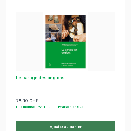
Le parage des onglons
Prix régulier :
79.00 CHF
Prix incluse TVA, frais de livraison en sus
Ajouter au panier