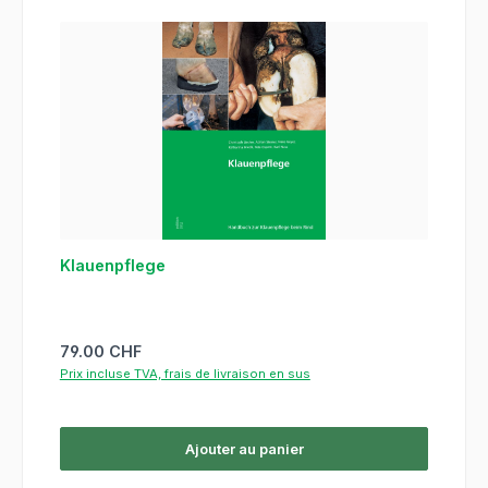
Klauenpflege
Prix régulier :
79.00 CHF
Prix incluse TVA, frais de livraison en sus
Ajouter au panier