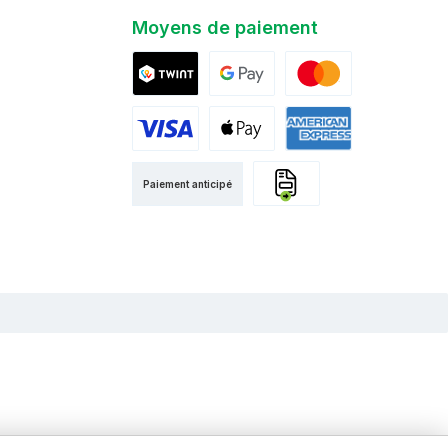
Moyens de paiement
Twint
Google Pay
Mastercard
Visa
Apple Pay
American Express
Paiement anticipé
Facture