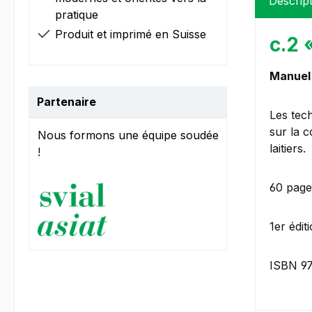
Descrip
pratique
Produit et imprimé en Suisse
c.2 
Manuel 
Partenaire
Les tech
sur la c
Nous formons une équipe soudée
laitiers.
!
60 page
1er édi
ISBN 9