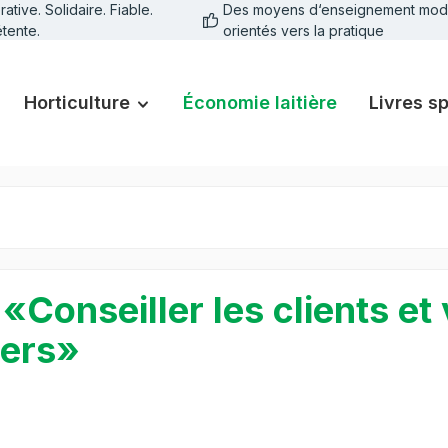
tive. Solidaire. Fiable.
Des moyens d‘enseignement mod
tente.
orientés vers la pratique
Horticulture
Économie laitière
Livres s
 «Conseiller les clients et
tiers»
galerie d'images