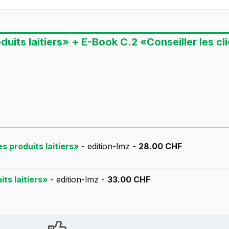
duits laitiers» + E-Book C.2 «Conseiller les cl
es produits laitiers»
- edition-lmz -
28.00 CHF
its laitiers»
- edition-lmz -
33.00 CHF