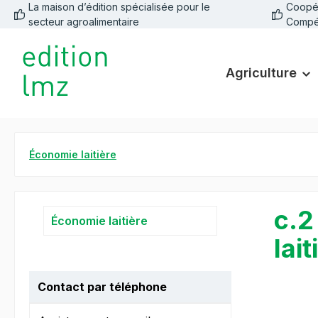
La maison d’édition spécialisée pour le
Coopéra
recherche
Passer à la navigation principale
secteur agroalimentaire
Compé
Agriculture
Économie laitière
c.2
Économie laitière
lai
Contact par téléphone
Ignorer la 