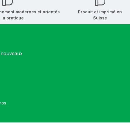
nement modernes et orientés
Produit et imprimé en
 la pratique
Suisse
s nouveaux
et que vous avez accepté nos