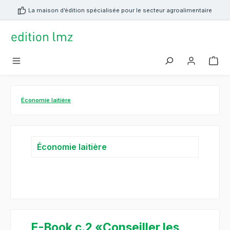
tenu principal
La maison d’édition spécialisée pour le secteur agroalimentaire
Économie laitière
Économie laitière
E-Book c.2 «Conseiller les