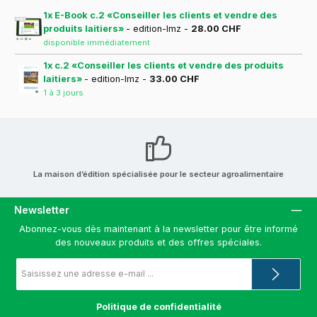
1x E-Book c.2 «Conseiller les clients et vendre des
produits laitiers»
- edition-lmz -
28.00 CHF
disponible immédiatement
1x c.2 «Conseiller les clients et vendre des produits
laitiers»
- edition-lmz -
33.00 CHF
1 à 3 jours
La maison d’édition spécialisée pour le secteur agroalimentaire
Newsletter
Abonnez-vous dès maintenant à la newsletter pour être informé
des nouveaux produits et des offres spéciales.
Adresse
e-
mail
*
Politique de confidentialité