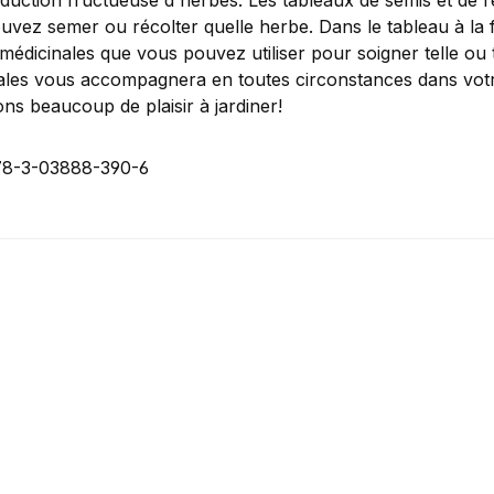
duction fructueuse d'herbes. Les tableaux de semis et de r
uvez semer ou récolter quelle herbe. Dans le tableau à la 
médicinales que vous pouvez utiliser pour soigner telle ou t
ales vous accompagnera en toutes circonstances dans votr
ns beaucoup de plaisir à jardiner!
78-3-03888-390-6