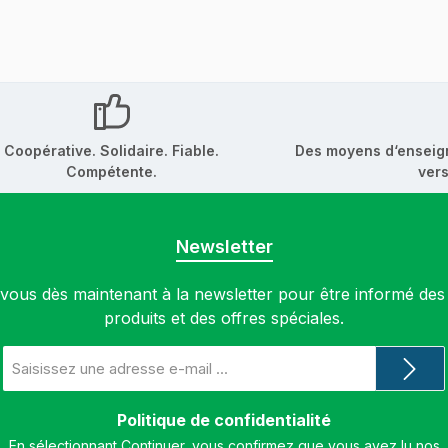
Coopérative. Solidaire. Fiable.
Des moyens d‘enseig
Compétente.
vers
Newsletter
ous dès maintenant à la newsletter pour être informé de
produits et des offres spéciales.
Adresse
e-
mail
*
Politique de confidentialité
En sélectionnant Continuer, vous confirmez que vous avez lu nos