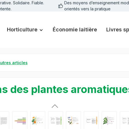
tive. Solidaire. Fiable.
Des moyens d‘enseignement mod
tente.
orientés vers la pratique
Horticulture
Économie laitière
Livres s
utres articles
as des plantes aromatique
galerie d'images