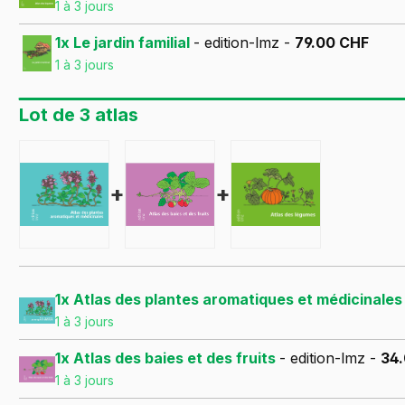
1 à 3 jours
1x Le jardin familial
- edition-lmz -
79.00 CHF
1 à 3 jours
Lot de 3 atlas
+
+
1x Atlas des plantes aromatiques et médicinale
1 à 3 jours
1x Atlas des baies et des fruits
- edition-lmz -
34
1 à 3 jours