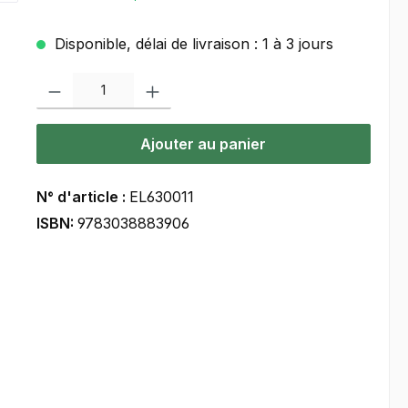
Disponible, délai de livraison : 1 à 3 jours
Quantité de produit : Entrez la quantité souhaitée ou utilisez les bou
Ajouter au panier
N° d'article :
EL630011
ISBN:
9783038883906