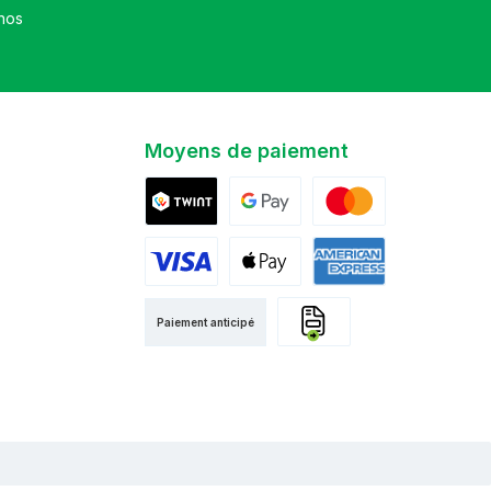
et que vous avez accepté nos
Moyens de paiement
Twint
Google Pay
Mastercard
Visa
Apple Pay
American Express
Paiement anticipé
Facture