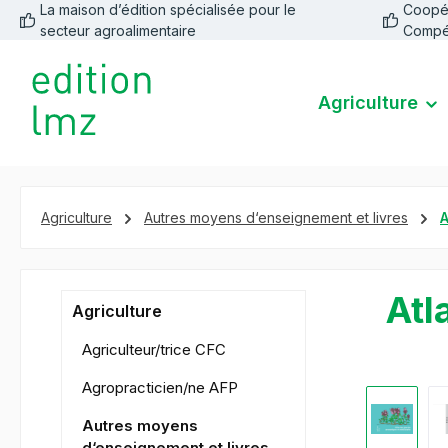
La maison d’édition spécialisée pour le
Coopéra
recherche
Passer à la navigation principale
secteur agroalimentaire
Compé
Agriculture
Agriculture
Autres moyens d‘enseignement et livres
A
Atl
Agriculture
Agriculteur/trice CFC
Agropracticien/ne AFP
Ignorer la 
Autres moyens
d‘enseignement et livres