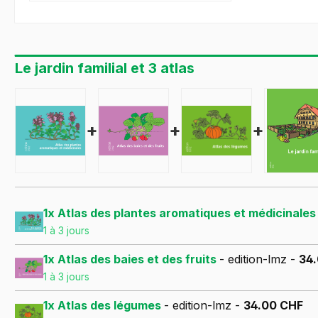
Le jardin familial et 3 atlas
+
+
+
1x Atlas des plantes aromatiques et médicinale
1 à 3 jours
1x Atlas des baies et des fruits
- edition-lmz -
34
1 à 3 jours
1x Atlas des légumes
- edition-lmz -
34.00 CHF