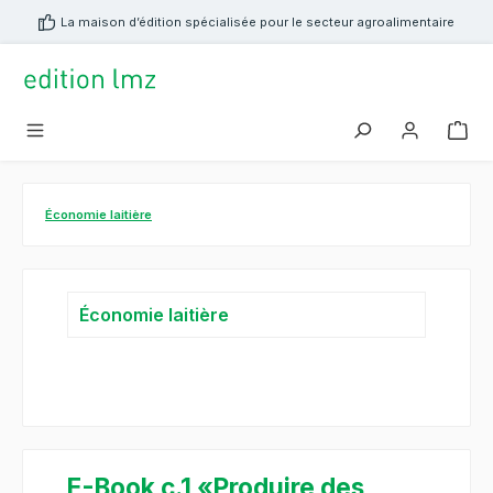
tenu principal
La maison d’édition spécialisée pour le secteur agroalimentaire
Économie laitière
Économie laitière
E-Book c.1 «Produire des