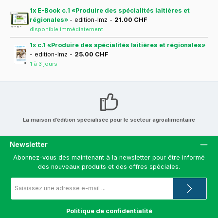
1x E-Book c.1 «Produire des spécialités laitières et
régionales»
- edition-lmz -
21.00 CHF
disponible immédiatement
1x c.1 «Produire des spécialités laitières et régionales»
- edition-lmz -
25.00 CHF
1 à 3 jours
La maison d’édition spécialisée pour le secteur agroalimentaire
Newsletter
Abonnez-vous dès maintenant à la newsletter pour être informé
des nouveaux produits et des offres spéciales.
Adresse
e-
mail
*
Politique de confidentialité