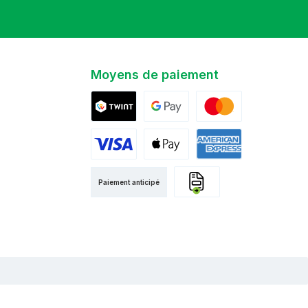
Moyens de paiement
Twint
Google Pay
Mastercard
Visa
Apple Pay
American Express
Paiement anticipé
Facture