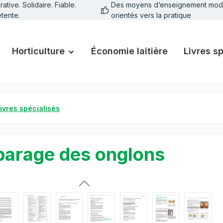
tive. Solidaire. Fiable.
Des moyens d‘enseignement mod
tente.
orientés vers la pratique
Horticulture
Économie laitière
Livres s
ivres spécialisés
parage des onglons
galerie d'images