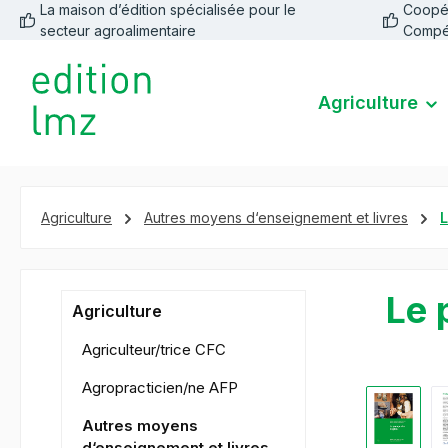
La maison d’édition spécialisée pour le
Coopéra
recherche
Passer à la navigation principale
secteur agroalimentaire
Compé
Agriculture
Agriculture
Autres moyens d‘enseignement et livres
L
Le 
Agriculture
Agriculteur/trice CFC
Agropracticien/ne AFP
Ignorer la 
Autres moyens
d‘enseignement et livres