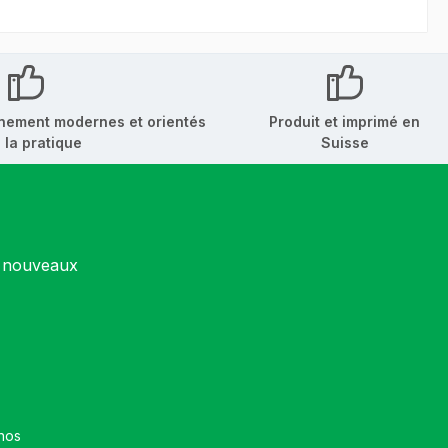
nement modernes et orientés
Produit et imprimé en
 la pratique
Suisse
s nouveaux
et que vous avez accepté nos